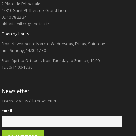
2 Place de l’Abbatiale
44310 Saint-Philbert-de-Grand-Lieu
02 40 78 22 34
abbatiale@cc-grandlieu.fr
Opening hours
From November to March : Wednesday, Friday, Saturday
and Sunday, 14:30-17:30
From April to October : from Tuesday to Sunday, 10:00-
12:30/14:00-18:30
Newsletter
Inscrivez-vous à la newsletter.
Email