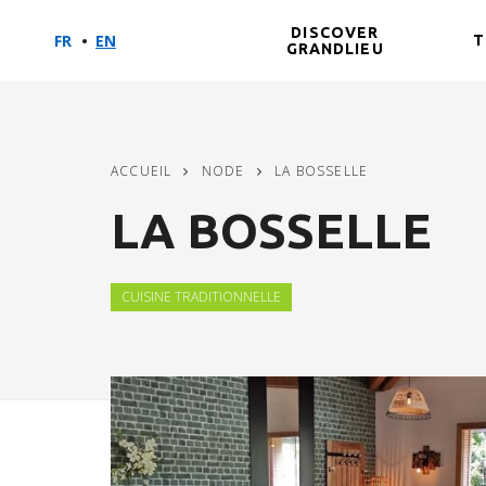
DISCOVER
FR
EN
T
GRANDLIEU
Skip
Aller
Aller
to
au
à
main
menu
la
content
recherche
ACCUEIL
NODE
LA BOSSELLE
LA BOSSELLE
CUISINE TRADITIONNELLE