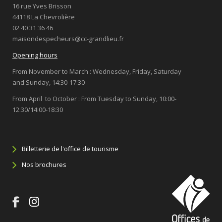
16 rue Yves Brisson
44118 La Chevrolière
02 40 31 36 46
maisondespecheurs@cc-grandlieu.fr
Opening hours
From November to March : Wednesday, Friday, Saturday
and Sunday, 14:30-17:30
From April to October : From Tuesday to Sunday, 10:00-
12:30/14:00-18:30
Billetterie de l'office de tourisme
Nos brochures