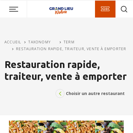
Skip
Aller
Aller
to
au
à
main
menu
la
content
recherche
ACCUEIL
TAXONOMY
TERM
RESTAURATION RAPIDE, TRAITEUR, VENTE À EMPORTER
Restauration rapide,
traiteur, vente à emporter
Choisir un autre restaurant