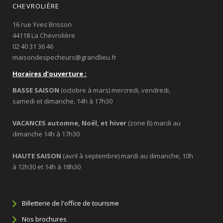
CHEVROLIÈRE
16 rue Yves Brisson
44118 La Chevrolière
02 40 31 36 46
maisondespecheurs@grandlieu.fr
Horaires d’ouverture :
BASSE SAISON
(octobre à mars) mercredi, vendredi,
samedi et dimanche, 14h à 17h30
VACANCES automne, Noël, et hiver
(zone B) mardi au
dimanche 14h à 17h30
HAUTE SAISON
(avril à septembre) mardi au dimanche, 10h
à 12h30 et 14h à 18h30
Billetterie de l'office de tourisme
Nos brochures