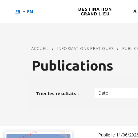
DESTINATION
FR
EN
À
GRAND LIEU
Aller
Aller
Aller
au
au
à
contenu
menu
la
principal
recherche
ACCUEIL
INFORMATIONS PRATIQUES
PUBLIC
Publications
Date publication
Date
Trier les résultats :
Publié le
11/06/202