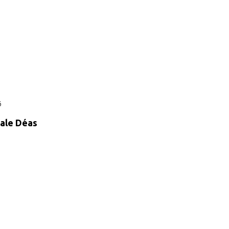
6
iale Déas