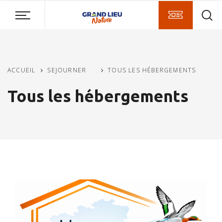
Aller
Aller
Aller
au
au
à
contenu
menu
la
principal
recherche
ACCUEIL
SEJOURNER
TOUS LES HÉBERGEMENTS
Tous les hébergements