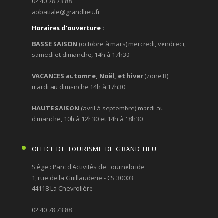
02 40 78 73 88
abbatiale@grandlieu.fr
Horaires d’ouverture :
BASSE SAISON
(octobre à mars) mercredi, vendredi,
samedi et dimanche, 14h à 17h30
VACANCES automne, Noël, et hiver
(zone B)
mardi au dimanche 14h à 17h30
HAUTE SAISON
(avril à septembre) mardi au
dimanche, 10h à 12h30 et 14h à 18h30
OFFICE DE TOURISME DE GRAND LIEU
Siège : Parc d'Activités de Tournebride
1, rue de la Guillauderie - CS 30003
44118 La Chevrolière
02 40 78 73 88