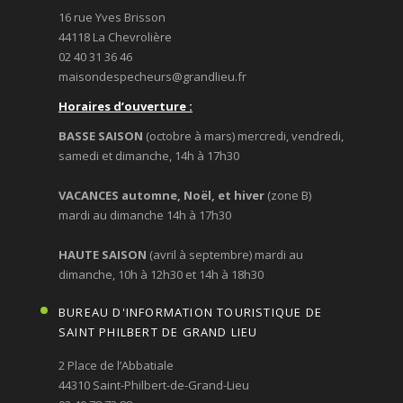
16 rue Yves Brisson
44118 La Chevrolière
02 40 31 36 46
maisondespecheurs@grandlieu.fr
Horaires d’ouverture :
BASSE SAISON
(octobre à mars) mercredi, vendredi,
samedi et dimanche, 14h à 17h30
VACANCES automne, Noël, et hiver
(zone B)
mardi au dimanche 14h à 17h30
HAUTE SAISON
(avril à septembre) mardi au
dimanche, 10h à 12h30 et 14h à 18h30
BUREAU D'INFORMATION TOURISTIQUE DE
SAINT PHILBERT DE GRAND LIEU
2 Place de l’Abbatiale
44310 Saint-Philbert-de-Grand-Lieu