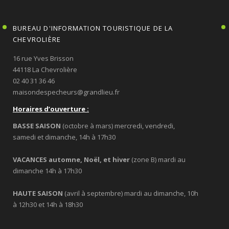
BUREAU D'INFORMATION TOURISTIQUE DE LA
CHEVROLIÈRE
16 rue Yves Brisson
44118 La Chevrolière
02 40 31 36 46
maisondespecheurs@grandlieu.fr
Horaires d’ouverture :
BASSE SAISON
(octobre à mars) mercredi, vendredi,
samedi et dimanche, 14h à 17h30
VACANCES automne, Noël, et hiver
(zone B) mardi au
dimanche 14h à 17h30
HAUTE SAISON
(avril à septembre) mardi au dimanche, 10h
à 12h30 et 14h à 18h30