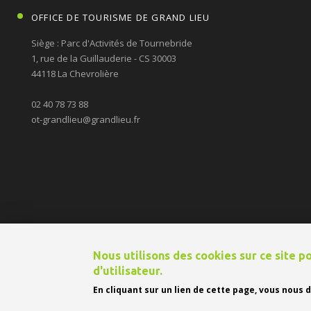
OFFICE DE TOURISME DE GRAND LIEU
Siège : Parc d'Activités de Tournebride
1, rue de la Guillauderie - CS 30003
44118 La Chevrolière
02 40 78 73 88
ot-grandlieu@grandlieu.fr
Nous utilisons des cookies sur ce site 
© 2026 Office de Tourisme de Grand-Lieu
Mentions légales
Plan du
d'utilisateur.
En cliquant sur un lien de cette page, vous nous
°