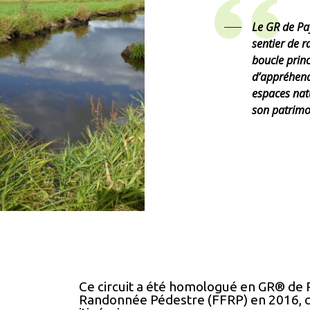
Le GR de Pa
sentier de 
boucle prin
d’appréhende
espaces natu
son patrimoi
Ce circuit a été homologué en GR® de P
Randonnée Pédestre (FFRP) en 2016, ce