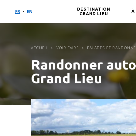
DESTINATION
FR
EN
À
GRAND LIEU
Aller
Aller
Aller
au
au
à
contenu
menu
la
principal
recherche
ACCUEIL
VOIR FAIRE
BALADES ET RANDONNÉ
Randonner auto
Grand Lieu