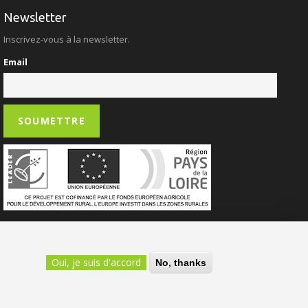
Newsletter
Inscrivez-vous à la newsletter.
Email
Oui, je suis d'accord
No, thanks
Site Réalisé par
Intuitiv Secteur Public