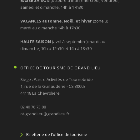
BASSE SAISON
(octobre à mars) mercredi, vendredi,
samedi et dimanche, 14h à 17h30
VACANCES automne, Noël, et hiver
(zone B)
mardi au dimanche 14h à 17h30
HAUTE SAISON
(avril à septembre) mardi au
dimanche, 10h à 12h30 et 14h à 18h30
OFFICE DE TOURISME DE GRAND LIEU
Siège : Parc d'Activités de Tournebride
1, rue de la Guillauderie - CS 30003
44118 La Chevrolière
02 40 78 73 88
ot-grandlieu@grandlieu.fr
Billetterie de l'office de tourisme