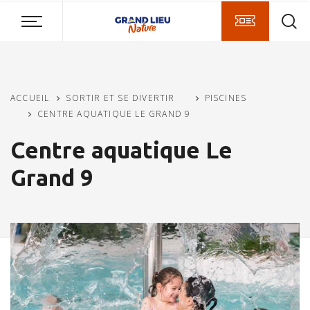
Aller
Aller
Aller
au
au
à
contenu
menu
la
principal
recherche
ACCUEIL
SORTIR ET SE DIVERTIR
PISCINES
CENTRE AQUATIQUE LE GRAND 9
Centre aquatique Le
Grand 9