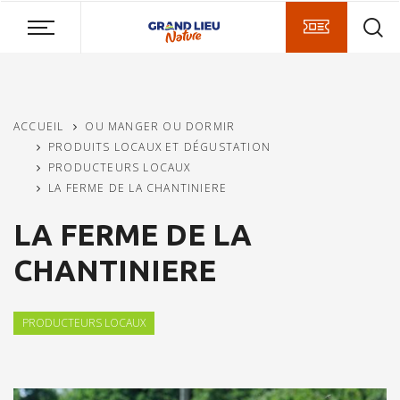
Aller
Aller
Aller
au
au
à
contenu
menu
la
principal
recherche
ACCUEIL
OU MANGER OU DORMIR
PRODUITS LOCAUX ET DÉGUSTATION
PRODUCTEURS LOCAUX
LA FERME DE LA CHANTINIERE
LA FERME DE LA
CHANTINIERE
PRODUCTEURS LOCAUX