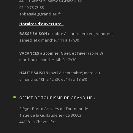
44310 Saint-Philbert-de-Grand-Lieu
02 40 78 73 88
abbatiale@grandlieu.fr
Horaires d’ouverture :
BASSE SAISON
(octobre à mars) mercredi, vendredi,
samedi et dimanche, 14h à 17h30
VACANCES automne, Noël, et hiver
(zone B)
mardi au dimanche 14h à 17h30
HAUTE SAISON
(avril à septembre) mardi au
dimanche, 10h à 12h30 et 14h à 18h30
OFFICE DE TOURISME DE GRAND LIEU
Siège : Parc d'Activités de Tournebride
1, rue de la Guillauderie - CS 30003
44118 La Chevrolière