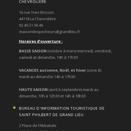
CHEVROLIÈRE
16 rue Yves Brisson
44118 La Chevrolière
02 40 31 36 46
maisondespecheurs@grandlieu.fr
Horaires d’ouverture :
BASSE SAISON
(octobre à mars) mercredi, vendredi,
samedi et dimanche, 14h à 17h30
VACANCES automne, Noël, et hiver
(zone B)
mardi au dimanche 14h à 17h30
HAUTE SAISON
(avril à septembre) mardi au
dimanche, 10h à 12h30 et 14h à 18h30
BUREAU D'INFORMATION TOURISTIQUE DE
SAINT PHILBERT DE GRAND LIEU
2 Place de l’Abbatiale