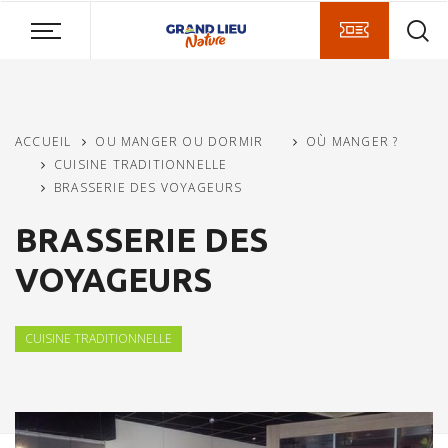
Aller
Aller
Aller
au
au
à
contenu
menu
la
principal
recherche
ACCUEIL
OU MANGER OU DORMIR
OÙ MANGER ?
CUISINE TRADITIONNELLE
BRASSERIE DES VOYAGEURS
BRASSERIE DES
VOYAGEURS
CUISINE TRADITIONNELLE