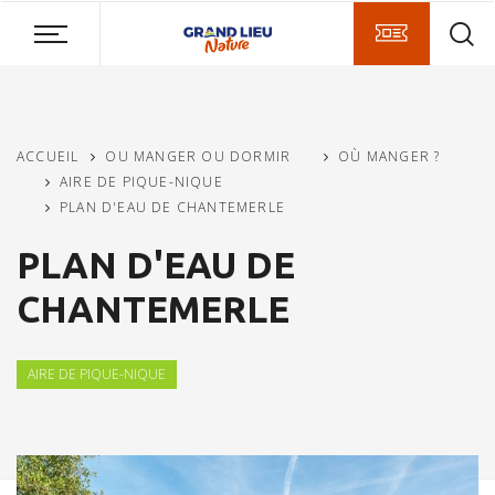
Aller
Aller
Aller
au
au
à
contenu
menu
la
principal
recherche
ACCUEIL
OU MANGER OU DORMIR
OÙ MANGER ?
AIRE DE PIQUE-NIQUE
PLAN D'EAU DE CHANTEMERLE
PLAN D'EAU DE
CHANTEMERLE
AIRE DE PIQUE-NIQUE