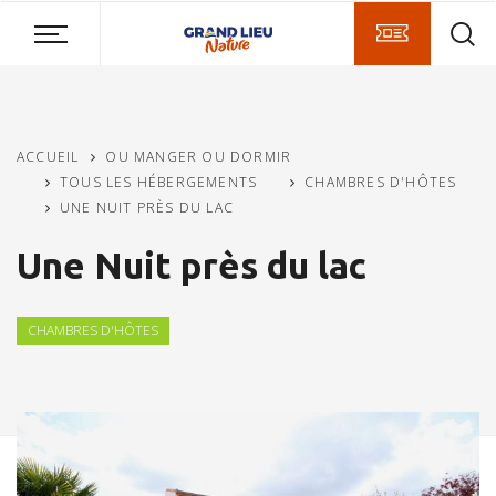
Aller
Aller
Aller
au
au
à
contenu
menu
la
principal
recherche
ACCUEIL
OU MANGER OU DORMIR
TOUS LES HÉBERGEMENTS
CHAMBRES D'HÔTES
UNE NUIT PRÈS DU LAC
Une Nuit près du lac
CHAMBRES D'HÔTES