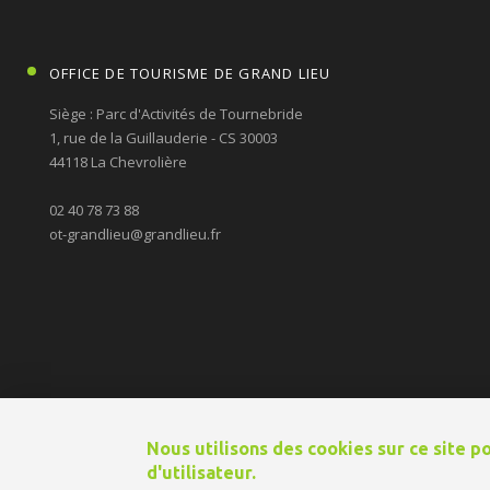
OFFICE DE TOURISME DE GRAND LIEU
Siège : Parc d'Activités de Tournebride
1, rue de la Guillauderie - CS 30003
44118 La Chevrolière
02 40 78 73 88
ot-grandlieu@grandlieu.fr
Nous utilisons des cookies sur ce site 
© 2026 Office de Tourisme de Grand-Lieu
Mentions légales
Plan du
d'utilisateur.