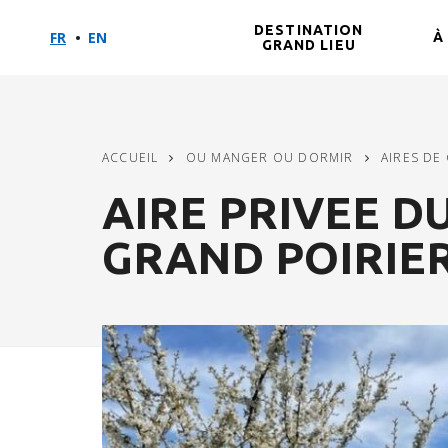
DESTINATION
FR
EN
À
GRAND LIEU
Aller
Aller
Aller
au
au
à
contenu
menu
la
principal
recherche
ACCUEIL
OU MANGER OU DORMIR
AIRES DE
AIRE PRIVEE D
GRAND POIRIE