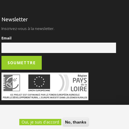
Newsletter
Inscrivez-vous à la newsletter.
Email
Oui, je suis d'accord
No, thanks
Site Réalisé par
Intuitiv Secteur Public