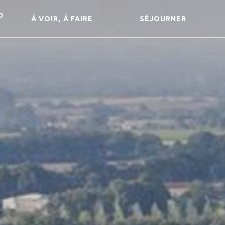
D
À VOIR, À FAIRE
SÉJOURNER